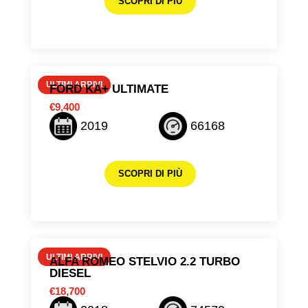
SCOPRI DI PIÙ
ULTIMI ARRIVI
FORD KA+ ULTIMATE
€9,400
2019
66168
SCOPRI DI PIÙ
ULTIMI ARRIVI
ALFA ROMEO STELVIO 2.2 TURBO
DIESEL
€18,700