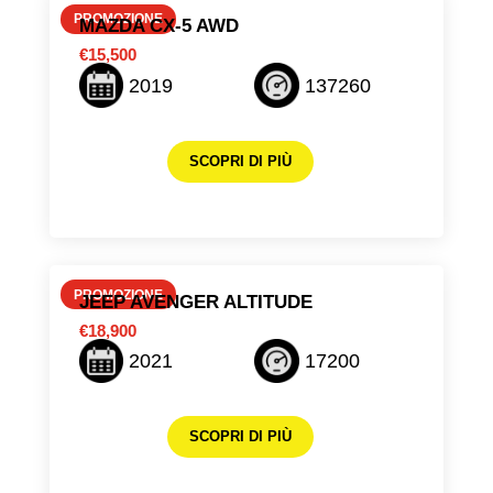
PROMOZIONE
MAZDA CX-5 AWD
€15,500
2019
137260
SCOPRI DI PIÙ
PROMOZIONE
JEEP AVENGER ALTITUDE
€18,900
2021
17200
SCOPRI DI PIÙ