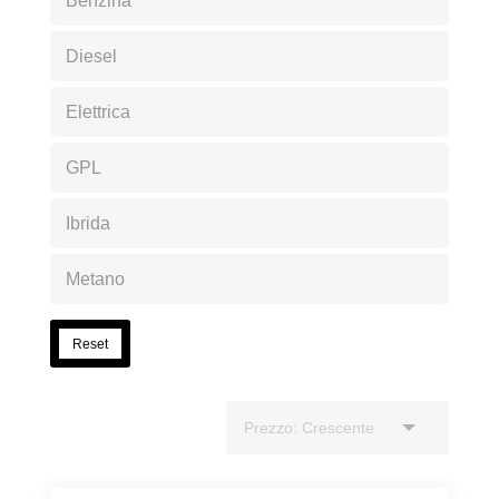
Benzina
Diesel
Elettrica
GPL
Ibrida
Metano
Reset